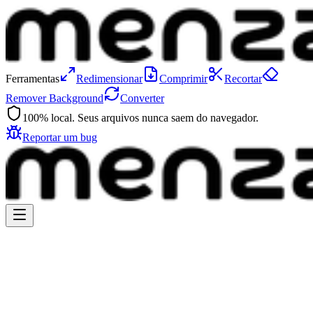
Ferramentas
Redimensionar
Comprimir
Recortar
Remover Background
Converter
100% local. Seus arquivos nunca saem do navegador.
Reportar um bug
Compressor de Imagens
Reduza o tamanho dos arquivos mantendo a qualidade.